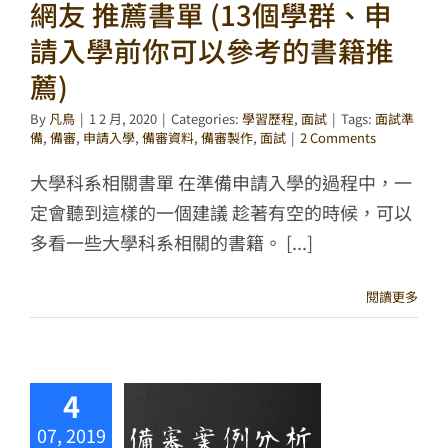
網友 推薦書單 (13個學群、申
請入學前你可以參考的書籍推
薦)
By
凡鳥
|
1 2 月, 2020
|
Categories:
學習歷程
,
面試
|
Tags:
面試準
備
,
備審
,
申請入學
,
備審資料
,
備審製作
,
面試
|
2 Comments
大學科系相關書單 在準備申請入學的過程中，一
定會聽到這樣的一個建議 趁著有空的時候，可以
多看一些大學科系相關的書籍。 [...]
閱讀更多
4
07, 2019