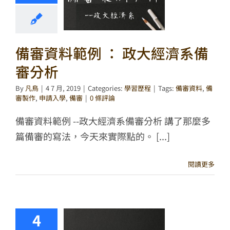
備審資料範例 ： 政大經濟系備
審分析
By
凡鳥
|
4 7 月, 2019
|
Categories:
學習歷程
|
Tags:
備審資料
,
備
審製作
,
申請入學
,
備審
|
0 條評論
備審資料範例 --政大經濟系備審分析 講了那麼多
篇備審的寫法，今天來實際點的。 [...]
閱讀更多
4