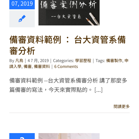
07, 2019
備審資料範例 ： 台大資管系備
審分析
By
凡鳥
|
4 7 月, 2019
|
Categories:
學習歷程
|
Tags:
備審製作
,
申
請入學
,
備審
,
備審資料
|
6 Comments
備審資料範例 --台大資管系備審分析 講了那麼多
篇備審的寫法，今天來實際點的。 [...]
閱讀更多