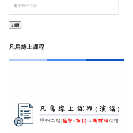
電
子
郵
訂閱
件
位
址
凡鳥線上課程