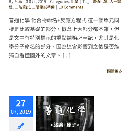
By
凡鳥
|
3 8 月, 2019
|
Categories:
化學
|
Tags:
普通化學
,
大一課
程
,
二階筆試
,
二階筆試準備
|
10 Comments
普通化學 化合物命名+反應方程式 這一個單元同
樣是比較基礎的部分，概念上大部分都不難，但
是文中有特別標示的重點請務必牢記，尤其是化
學分子命名的部分，因為這會影響到之後是否能
獨自看懂國外的文章。 [...]
閱讀更多
27
07, 2019