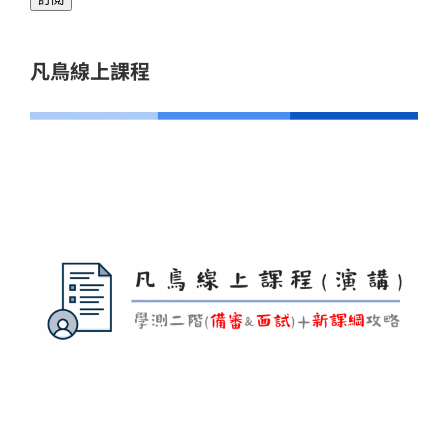
件
位
址
凡鳥線上課程