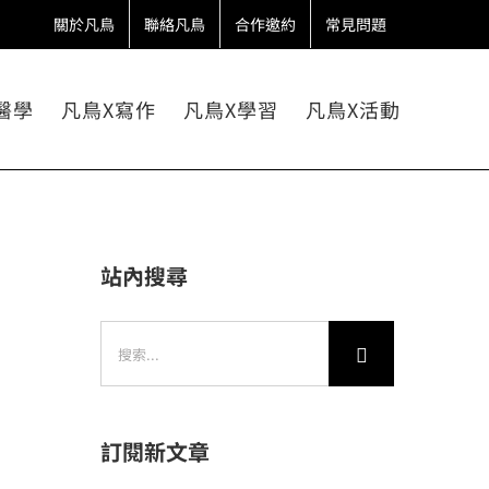
關於凡鳥
聯絡凡鳥
合作邀約
常見問題
醫學
凡鳥X寫作
凡鳥X學習
凡鳥X活動
站內搜尋
搜
索
結
果：
訂閱新文章