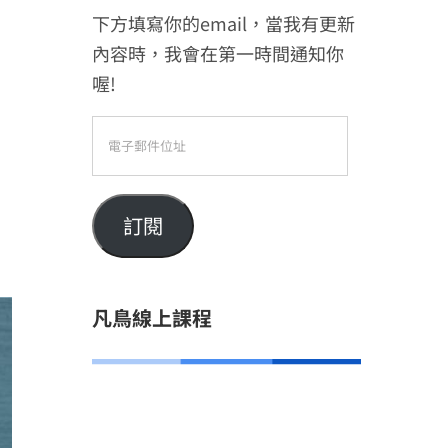
下方填寫你的email，當我有更新
內容時，我會在第一時間通知你
喔!
電
子
郵
件
訂閱
位
址
凡鳥線上課程