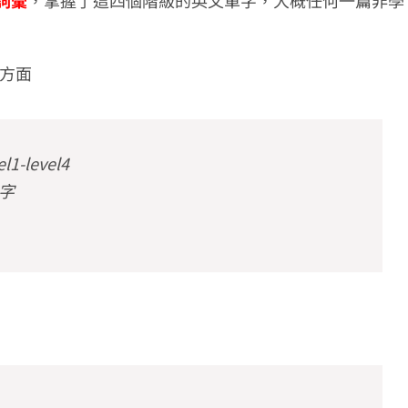
詞彙
，掌握了這四個階級的英文單字，大概任何一篇非學
方面
level4
單字