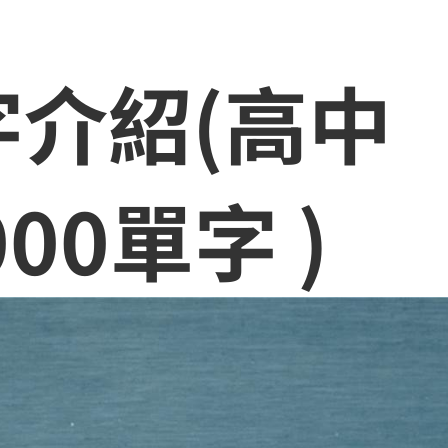
單字介紹(高中
00單字 )