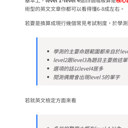
基本上，
level 1-level 4
這四個階級算是
核心
術型的英文文章你都可以看得懂6-8成左右。
若要是換算成現行幾個常見考試制度，於學測
學測的主要命題範圍都來自於level1-
level2跟level3為題目主要敘述
選項的話以level4居多
閱測偶爾會出現level 5的單字
若就英文檢定方面來看