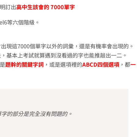
明訂出
高中生該會的 7000單字
evel6等六個階級。
會出現這7000個單字以外的詞彙，還是有機率會出現的。
用法，基本上考試就算遇到沒看過的字也能推敲出一二。
是
題幹的關鍵字詞
，或是選項裡的
ABCD四個選項
，都
一
單字的部分是完全沒有問題的。