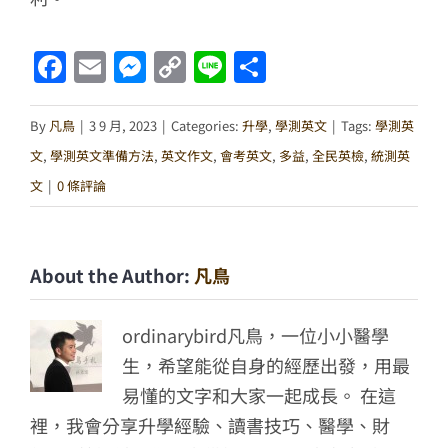
Facebook
Email
Messenger
Copy
Line
分
Link
享
By
凡鳥
|
3 9 月, 2023
|
Categories:
升學
,
學測英文
|
Tags:
學測英
文
,
學測英文準備方法
,
英文作文
,
會考英文
,
多益
,
全民英檢
,
統測英
文
|
0 條評論
About the Author:
凡鳥
ordinarybird凡鳥，一位小小醫學
生，希望能從自身的經歷出發，用最
易懂的文字和大家一起成長。 在這
裡，我會分享升學經驗、讀書技巧、醫學、財