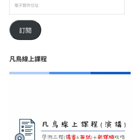
電
子
郵
件
訂閱
位
址
凡鳥線上課程