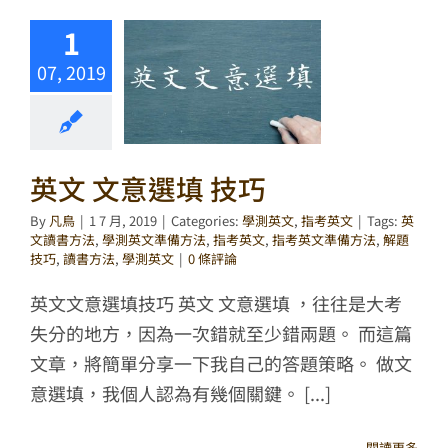
1
07, 2019
英文 文意選填 技巧
By
凡鳥
|
1 7 月, 2019
|
Categories:
學測英文
,
指考英文
|
Tags:
英
文讀書方法
,
學測英文準備方法
,
指考英文
,
指考英文準備方法
,
解題
技巧
,
讀書方法
,
學測英文
|
0 條評論
英文文意選填技巧 英文 文意選填 ，往往是大考
失分的地方，因為一次錯就至少錯兩題。 而這篇
文章，將簡單分享一下我自己的答題策略。 做文
意選填，我個人認為有幾個關鍵。 [...]
閱讀更多