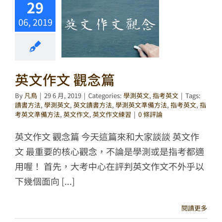
29
06, 2019
英文作文 觀念篇
By
凡鳥
|
29 6 月, 2019
|
Categories:
學測英文
,
指考英文
|
Tags:
讀書方法
,
學測英文
,
英文讀書方法
,
學測英文準備方法
,
指考英文
,
指
考英文準備方法
,
英文作文
,
英文作文練習
|
0 條評論
英文作文 觀念篇 今天這篇來和大家談談 英文作
文 最重要的核心觀念，不論是學測或是指考都適
用喔！ 首先，大考中心在評判英文作文不外乎以
下幾個面向 [...]
閱讀更多