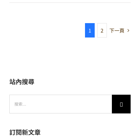
1
2
下一頁
站內搜尋
搜
索
結
果：
訂閱新文章