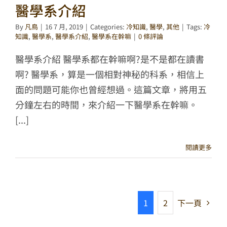
醫學系介紹
By
凡鳥
|
16 7 月, 2019
|
Categories:
冷知識
,
醫學
,
其他
|
Tags:
冷
知識
,
醫學系
,
醫學系介紹
,
醫學系在幹嘛
|
0 條評論
醫學系介紹 醫學系都在幹嘛啊?是不是都在讀書
啊? 醫學系，算是一個相對神秘的科系，相信上
面的問題可能你也曾經想過。這篇文章，將用五
分鐘左右的時間，來介紹一下醫學系在幹嘛。
[...]
閱讀更多
1
2
下一頁