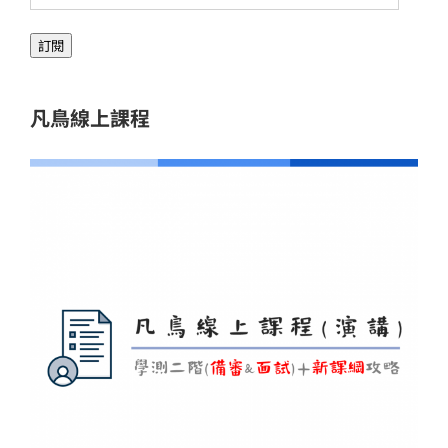
郵
訂閱
件
位
址
凡鳥線上課程