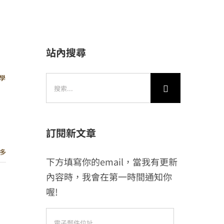
站內搜尋
學
搜
索
結
果：
訂閱新文章
多
下方填寫你的email，當我有更新
內容時，我會在第一時間通知你
喔!
、
電