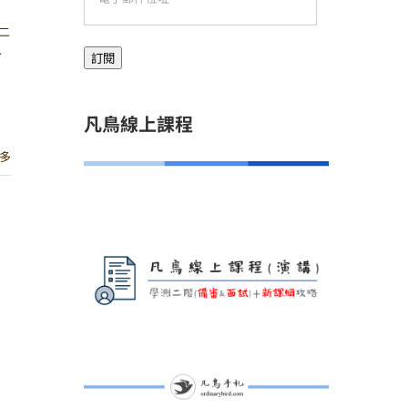
子
二
郵
入
訂閱
件
位
址
凡鳥線上課程
多