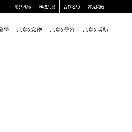
關於凡鳥
聯絡凡鳥
合作邀約
常見問題
醫學
凡鳥X寫作
凡鳥X學習
凡鳥X活動