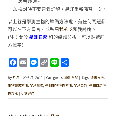
表格整理。
檢討時不要只看詳解，最好重新溫習一次。
以上就是學測生物的準備方法啦，有任何問題都
可以在下方留言、或私訊
我的IG
和我討論。
(註：關於
學測自然
科的總體分析，可以點選前
方藍字)
Facebook
Email
Messenger
Copy
Line
分
Link
享
By
凡鳥
|
29 6 月, 2019
|
Categories:
學測自然
|
Tags:
讀書方法
,
生物讀書方法
,
學測生物
,
學測生物準備方法
,
學測自然
,
學測自然準
備方法
|
0 條評論