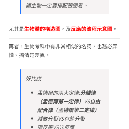
讀生物一定要搭配著圖看。
尤其是
生物體的構造圖
，及
反應的流程示意圖
。
再者，生物考科中有非常相似的名詞，也務必弄
懂、搞清楚差異。
好比說
孟德爾的兩大定律:
分離律
（孟德爾第一定律）
VS
自由
配合律（孟德爾第二定律）
減數分裂VS有絲分裂
碳反應VS光反應