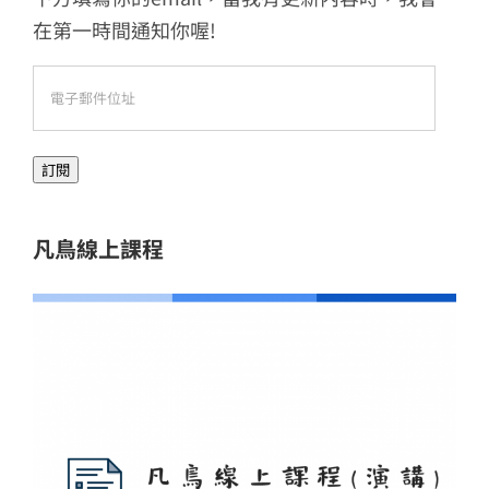
在第一時間通知你喔!
電
子
郵
訂閱
件
位
址
凡鳥線上課程