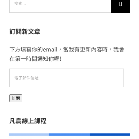
索
結
果：
訂閱新文章
下方填寫你的email，當我有更新內容時，我會
在第一時間通知你喔!
電
子
郵
訂閱
件
位
址
凡鳥線上課程