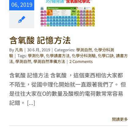
06, 2019
含氧酸 記憶方法
By
凡鳥
|
30 6 月, 2019
|
Categories:
學測自然
,
化學分科測
驗
|
Tags:
學測化學
,
化學讀書方法
,
化學分科測驗
,
化學口訣
,
讀書方
法
,
學測自然
,
學測自然準備方法
|
2 Comments
含氧酸 記憶方法 含氧酸 ，這個東西相信大家都
不陌生，從國中理化開始就一直跟著我們了。 但
是往往大家在O的數量及酸根的電荷數常常容易
記錯。 [...]
閱讀更多