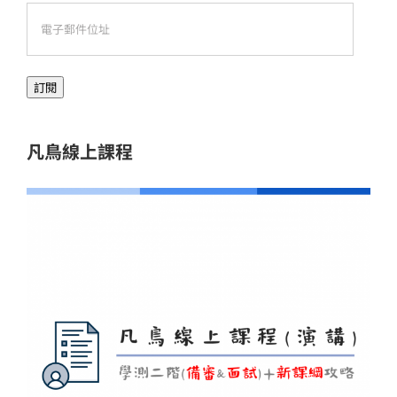
電
子
郵
訂閱
件
位
址
凡鳥線上課程